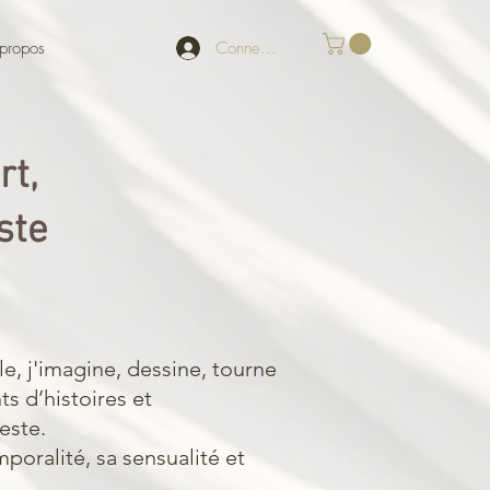
Connexion
propos
rt,
iste
e, j'imagine, dessine, tourne
ts d’histoires et
geste.
mporalité, sa sensualité et