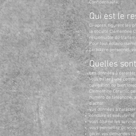
Confidentialité.
Qui est le r
Ci-après, figurent les 
la société Clémentine C
responsable du traitem
Pour tout éclaircisseme
caractère personnel, v
Quelles sont
Les données à caractèr
vous passez une comman
navigation ou bien lorsq
Clémentine Ceramic peu
numéro de téléphone, ad
d’achat.
Vos données à caractère
conclure et exécuter le
vous fournir les servic
vous permettre de vous i
gérer vos demandes tra