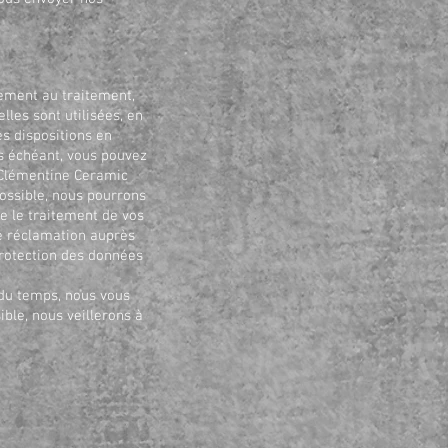
tement au traitement,
les sont utilisées, en
es dispositions en
as échéant, vous pouvez
 Clémentine Ceramic
possible, nous pourrons
e le traitement de vos
e réclamation auprès
protection des données
 du temps, nous vous
ble, nous veillerons à