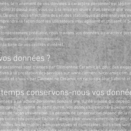
nés, le traitement de vos données à caractère personnel est légitime
u contrat passé avec vous ou à la mise en œuvre d’un service que vo
De plus, nous effectuons des études statistiques et des analyses a
rendre la façon dont les utilisateurs interagissent et utilisent le Si
ces.
consentement préalable, nous traitons vos données à caractère pers
s de communication commerciale ;
r la base de vos centres d’intérêt.
 vos données ?
 personnel sont traitées par Clémentine Ceramic et, pour des exige
ives à la prestation des services sur
www.clementineceramic.com
,
alués et choisis par Clémentine Ceramic en raison de leur fiabilité 
 temps conservons-nous vos donné
nnées à caractère personnel pendant une durée limitée qui dépend d
collectées. Au terme de cette durée, vos données à caractère person
s de façon irréversible. La période de conservation dépend de la fin
s collectées pendant l’achat d’articles sur
www.clementineceramic
e toutes les formalités administratives et comptables, puis elles sont
mentation fiscale locale (dix ans), tandis que celles utilisées pour 