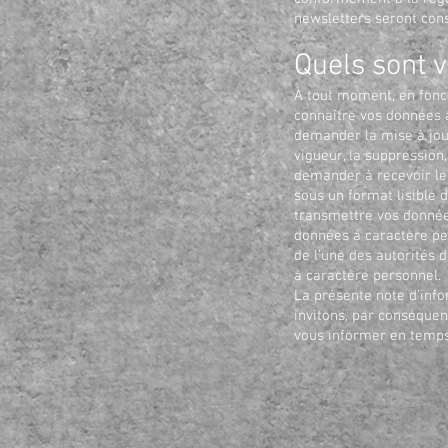
newsletters seront con
Quels sont v
À tout moment, en fonc
connaître vos données à
demander la mise à jour,
vigueur, la suppression
demander à recevoir le
sous un format lisible 
transmettre vos donnée
données à caractère pe
de l’une des autorités
à caractère personnel.
La présente note d’info
invitons, par conséquen
vous informer en temps