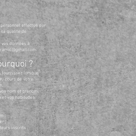
e personnel effectué par
 sa qualité de
e vos données à
eramic@gmail.com
.
ourquoi ?
 fournissez lorsque
au cours de votre
m
.
 vos nom et prénom,
n et vos habitudes
om
;
er ;
eurs inscrits ;