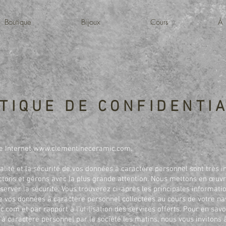
Boutique
Bijoux
Cours
À 
TIQUE DE CONFIDENTI
e Internet
www.clementineceramic.com
.
ialité et la sécurité de vos données à caractère personnel sont très i
ectons et gérons avec la plus grande attention. Nous mettons en œu
server la sécurité. Vous trouverez ci-après les principales informatio
te vos données à caractère personnel collectées au cours de votre na
ic.com
et par rapport à l’utilisation des services offerts. Pour en sav
à caractère personnel par la société les matins, nous vous invitons à