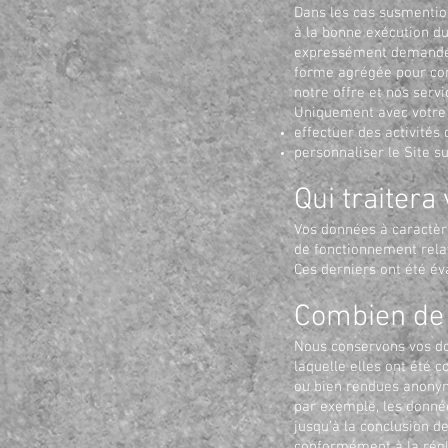
Dans les cas susmention
à la bonne exécution d
expressément demandé. 
forme agrégée pour comp
notre offre et nos servi
Uniquement avec votre 
effectuer des activité
personnaliser le Site su
Qui traitera
Vos données à caractère
de fonctionnement relat
Ces derniers ont été év
Combien de
Nous conservons vos do
laquelle elles ont été 
ou bien rendues anonyme
par exemple, les donnée
jusqu’à la conclusion d
conformément à la régle