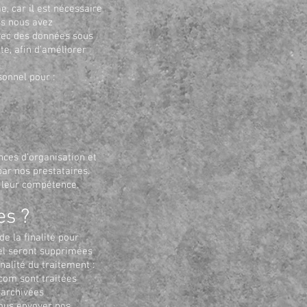
, car il est nécessaire
us nous avez
vec des données sous
te, afin d’améliorer
onnel pour :
nces d’organisation et
 par nos prestataires.
et leur compétence.
es ?
e la finalité pour
nel seront supprimées
alité du traitement :
.com
sont traitées
 archivées
vous envoyer nos