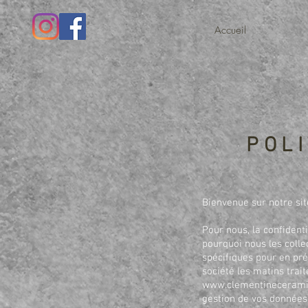
Accueil
POLI
Bienvenue sur notre sit
Pour nous, la confident
pourquoi nous les coll
spécifiques pour en pré
société les matins trai
www.clementineceram
gestion de vos données 