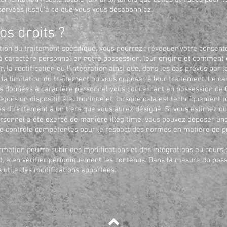
servées jusqu’à ce que vous vous désabonniez.
os droits ?
tion du traitement spécifique, vous pourrez : révoquer votre consen
 caractère personnel en notre possession, leur origine et comment el
 la rectification ou l’intégration ainsi que, dans les cas prévus par l
, la limitation du traitement ou vous opposer à leur traitement. Le c
s données à caractère personnel vous concernant en possession de
depuis un dispositif électronique et, lorsque cela est techniquement 
s directement à un tiers que vous aurez désigné. Si vous estimez qu
rsonnel a été exercé de manière illégitime, vous pouvez déposer un
 de contrôle compétentes pour le respect des normes en matière de 
rmation pourra subir des modifications et des intégrations au cours
t, à en vérifier périodiquement les contenus. Dans la mesure du possi
 utile des modifications apportées.