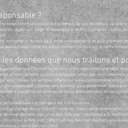
esponsable ?
principales informations sur le traitement de vos données à caractèr
eramic, ayant son siège 10 Beauregard, 44350, Guérande, France, en
ent.
nt, demande ou besoin lié à votre confidentialité et au traitement d
ous pouvez nous contacter à tout moment en écrivant à
clementinec
 les données que nous traitons et p
e personnel que Clémentine ceramic traite sont celles que vous nous
de et vous achetez un article ainsi que celles que nous collectons 
ue vous utilisez les services offerts sur
www.clementineceramic.co
t par conséquent collecter des données vous concernant telles que
resse d’expédition et adresse de facturation, données de navigatio
 personnel sont traitées pour les fins suivantes :
 contrat d’achat des articles en vente sur
www.clementineceramic.c
es de
www.clementineceramic.com
tels que l’inscription à la newslett
nscrire sur le Site pour bénéficier des services réservés aux utilisat
nsmises à notre Service Client.