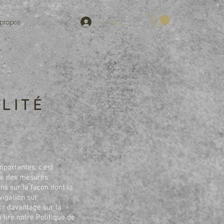
Connexion
propos
ALITÉ
mportantes, c’est
vre des mesures
ns sur la façon dont la
vigation sur
oir davantage sur la
 lire notre Politique de