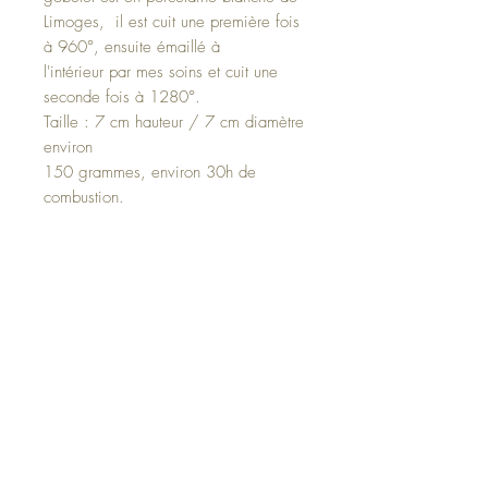
Limoges, il est cuit une première fois
à 960°, ensuite émaillé à
l'intérieur par mes soins et cuit une
seconde fois à 1280°.
Taille : 7 cm hauteur / 7 cm diamètre
environ
150 grammes, environ 30h de
combustion.
Ces dimensions sont données à titre
indicatif.
De belles (im)perfections peuvent
apparaître, elles rendent votre pièce
unique et authentique.
Entretien
Lave-vaisselle : oui
Micro-onde : oui