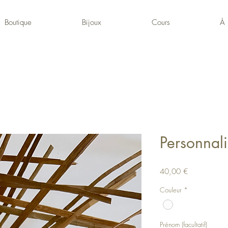
Boutique
Bijoux
Cours
À 
Personnali
Prix
40,00 €
Couleur
*
Prénom (facultatif)