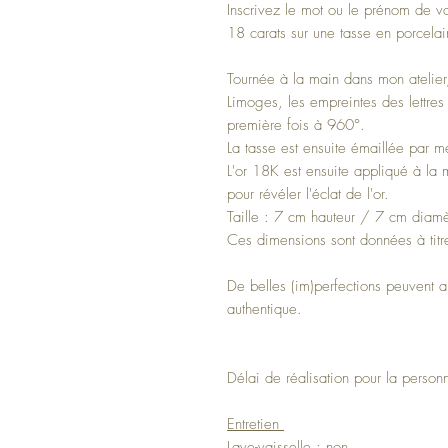
Inscrivez le mot ou le prénom de vot
18 carats sur une tasse en porcelai
Tournée à la main dans mon atelier
Limoges, les empreintes des lettres 
première fois à 960°.
La tasse est ensuite émaillée par 
L'or 18K est ensuite appliqué à la 
pour révéler l'éclat de l'or.
Taille : 7 cm hauteur / 7 cm diamè
Ces dimensions sont données à titre
De belles (im)perfections peuvent a
authentique.
Délai de réalisation pour la personn
Entretien
Lave-vaisselle : non