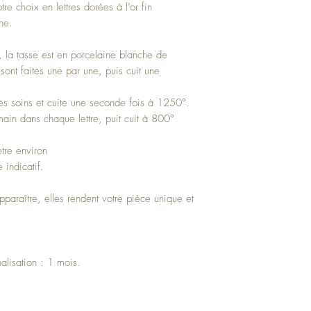
re choix en lettres dorées à l’or fin
ne.
, la tasse est en porcelaine blanche de
sont faites une par une, puis cuit une
mes soins et cuite une seconde fois à 1250°.
main dans chaque lettre, puit cuit à 800°
tre environ
 indicatif.
pparaître, elles rendent votre pièce unique et
alisation : 1 mois.